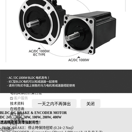
CONTROLLER
PLANETARY GEARED
SHADED POLE INDUCTION MOTOR
MICRO BRUSH MOTOR
MICRO BLDC
OPTION
Gearhead+Motor
GGM代理店
韩国内代理店
海外代理店
主要销售处
技术服务
Model Coding System
电机概要
电机规格认证
电机结构
减速机概要
电机具体的计算
电机具体的计算方法
客户服务
一天之内不再弹出
关闭
技术资料
在线咨询
BLDC DC BRAKE & ENCODER MOTOR
网上报价
DC 24V / 30W, 50W, 100W, 200W, 400W
公告事项
透過精密感測增強耐用性！
FAQ
- BLDC BRAKE：停止時保持扭矩 (0.24~2 Nm)）
公司简介