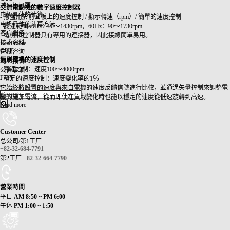
减速机概要
交流電動機的數字速度控制器
电机具体的计算
- 撥盤用於前面板上的速度控制 / 顯示轉速（rpm）/ 簡單的速度控制
电机具体的计算方法
- 變速範圍50Hz：90〜1430rpm，60Hz：90〜1730rpm
客户服务
- 電機和控制器具有專用的連接器，因此接線簡單易用。
技术资料
Read more
GUF
在线咨询
無刷電機的速度控制
网上报价
- 寬速控制：速度100〜4000rpm
公告事项
FAQ
- 穩定的速度控制：速度變化率的1％
它始終將設置的速度與來自電機的速度反饋信號進行比較，並通過矢量控制來調整電
機的施加電流，從而即使在負載變化時也能以穩定的速度從低速旋轉到高速。
Read more
Customer Center
总公司/第1工厂
+82-32-684-7791
第2工厂
+82-32-664-7790
營業時間
平日
AM 8:50 ~ PM 6:00
午休
PM 1:00 ~ 1:50