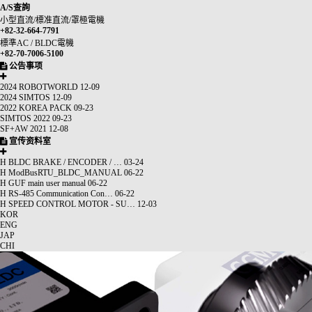
A/S查詢
小型直流/標准直流/罩極電機
+82-32-664-7791
標準AC / BLDC電機
+82-70-7006-5100
公告事项
2024 ROBOTWORLD
12-09
2024 SIMTOS
12-09
2022 KOREA PACK
09-23
SIMTOS 2022
09-23
SF+AW 2021
12-08
宣传资料室
H
BLDC BRAKE / ENCODER / …
03-24
H
ModBusRTU_BLDC_MANUAL
06-22
H
GUF main user manual
06-22
H
RS-485 Communication Con…
06-22
H
SPEED CONTROL MOTOR - SU…
12-03
KOR
ENG
JAP
CHI