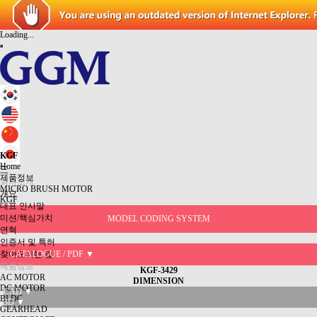
Loading...
KGF
Home
三
제품정보
회사소개
MICRO BRUSH MOTOR
개요
KGF
대표 인사말
미션/핵심가치
MODEL CODING SYSTEM
연혁
인증서 및 특허
찾아오시는 길
CATALOGUE / PDF ▼
제품정보
KGF-3429
AC MOTOR
DIMENSION
DC MOTOR
CAD ▼
BLDC
3D ▼
GEARHEAD