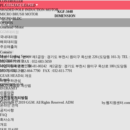
CONTROLLER
CATALOGUE / PDF ▼
PLANETARY GEARED
SHADED POLE INDUCTION MOTOR
KGF-3448
MICRO BRUSH MOTOR
DIMENSION
MICRO BLDC
CAD ▼
OPTION
3D ▼
Gearhead+Motor
GGM대리점
국내대리점
해외대리점
주요매출처
기술정보
Contacts
Model Coding System
대표 : 이영식 본사 / 제1공장 : 경기도 부천시 원미구 옥산로 226 (도당동 161-3) TEL :
MOTOR의 개요
032-684-7791
FAX : 032-683-5059
MOTOR의 규격인증
사업자등록번호 : 740-81-00242 제2공장 : 경기도 부천시 원미구 옥산로 180 (도당동
MOTOR의 구조
272-7) TEL :
032-664-7790
FAX : 032-611-7791
GEAR HEAD의 개요
E-mail
허용부하관성
ggm@ggm.co.kr
MOTOR용량 계산법
INTRANET
고객지원
이용약관
기술자료
개인정보처리방침
온라인 문의
Copyright
©
2019
GGM
. All Rights Reserved.
ADM
by.
웹지원센터.com
온라인 견적
공지사항
FAQ
회사소개
개요
대표 인사말