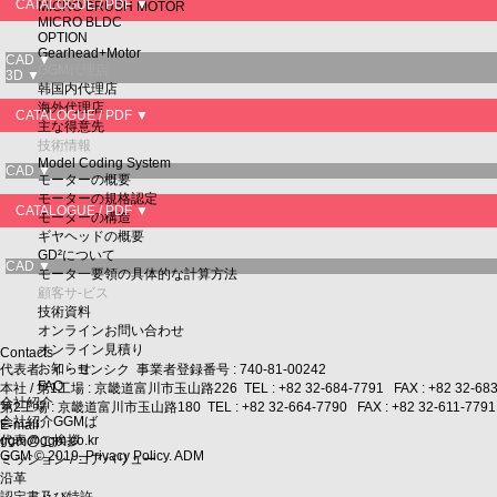
CATALOGUE / PDF ▼
MICRO BRUSH MOTOR
MICRO BLDC
OPTION
Gearhead+Motor
CAD ▼
GGM代理店
3D ▼
韩国内代理店
海外代理店
CATALOGUE / PDF ▼
主な得意先
技術情報
Model Coding System
CAD ▼
モーターの概要
モーターの規格認定
CATALOGUE / PDF ▼
モーターの構造
ギヤヘッドの概要
GD²について
CAD ▼
モータ一要領の具体的な計算方法
顧客サ-ビス
技術資料
オンラインお問い合わせ
オンライン見積り
Contacts
お知らせ
代表者 : イ・ヨンシク 事業者登録番号 : 740-81-00242
FAQ
本社 / 第1工場 : 京畿道富川市玉山路226 TEL :
+82 32-684-7791
FAX : +82 32-68
会社紹介
第2工場 : 京畿道富川市玉山路180 TEL :
+82 32-664-7790
FAX : +82 32-611-7791
会社紹介GGMば
E-mail
代表のご挨拶
ggm@ggm.co.kr
GGM
©
2019
.
Privacy Policy
.
ADM
ミッション / コアバリュー
沿革