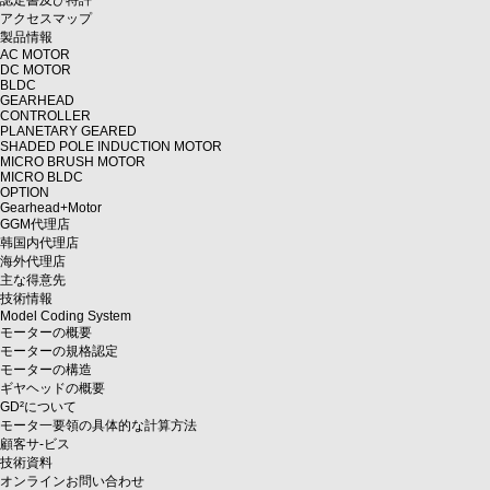
認定書及び特許
アクセスマップ
製品情報
AC MOTOR
DC MOTOR
BLDC
GEARHEAD
CONTROLLER
PLANETARY GEARED
SHADED POLE INDUCTION MOTOR
MICRO BRUSH MOTOR
MICRO BLDC
OPTION
Gearhead+Motor
GGM代理店
韩国内代理店
海外代理店
主な得意先
技術情報
Model Coding System
モーターの概要
モーターの規格認定
モーターの構造
ギヤヘッドの概要
GD²について
モータ一要領の具体的な計算方法
顧客サ-ビス
技術資料
オンラインお問い合わせ