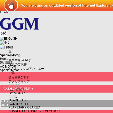
Loading...
三
Special Motor
会社紹介
Home
会社紹介GGMば
製品情報
代表のご挨拶
AC MOTOR
ミッション / コアバリュー
Special Motor
沿革
認定書及び特許
アクセスマップ
製品情報
CATALOGUE / PDF ▼
AC MOTOR
DC MOTOR
BLDC
GEARHEAD
CAD ▼
CONTROLLER
3D ▼
PLANETARY GEARED
SHADED POLE INDUCTION MOTOR